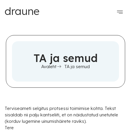
draune
TA ja semud
Avaleht
TA ja semud
Terviseameti selgitus protsessi toimimise kohta. Tekst
sisaldab nii palju kantseliiti, et on näidustatud unetutele
(korduv lugemine uinumishäirete raviks).
Tere