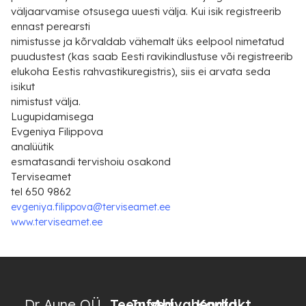
väljaarvamise otsusega uuesti välja. Kui isik registreerib
ennast perearsti
nimistusse ja kõrvaldab vähemalt üks eelpool nimetatud
puudustest (kas saab Eesti ravikindlustuse või registreerib
elukoha Eestis rahvastikuregistris), siis ei arvata seda
isikut
nimistust välja.
Lugupidamisega
Evgeniya Filippova
analüütik
esmatasandi tervishoiu osakond
Terviseamet
tel 650 9862
evgeniya.filippova@terviseamet.ee
www.terviseamet.ee
Dr Aune OÜ
Teenused
Info
Abivahendid
Kontakt