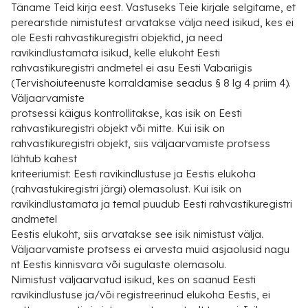
Täname Teid kirja eest. Vastuseks Teie kirjale selgitame, et
perearstide nimistutest arvatakse välja need isikud, kes ei
ole Eesti rahvastikuregistri objektid, ja need
ravikindlustamata isikud, kelle elukoht Eesti
rahvastikuregistri andmetel ei asu Eesti Vabariigis
(Tervishoiuteenuste korraldamise seadus § 8 lg 4 priim 4).
Väljaarvamiste
protsessi käigus kontrollitakse, kas isik on Eesti
rahvastikuregistri objekt või mitte. Kui isik on
rahvastikuregistri objekt, siis väljaarvamiste protsess
lähtub kahest
kriteeriumist: Eesti ravikindlustuse ja Eestis elukoha
(rahvastukiregistri järgi) olemasolust. Kui isik on
ravikindlustamata ja temal puudub Eesti rahvastikuregistri
andmetel
Eestis elukoht, siis arvatakse see isik nimistust välja.
Väljaarvamiste protsess ei arvesta muid asjaolusid nagu
nt Eestis kinnisvara või sugulaste olemasolu.
Nimistust väljaarvatud isikud, kes on saanud Eesti
ravikindlustuse ja/või registreerinud elukoha Eestis, ei