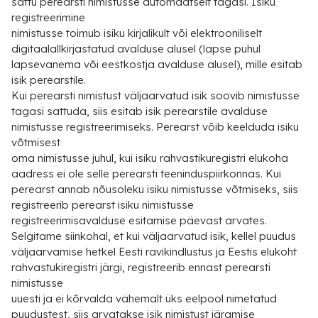
sattu perearsti nimistusse automaatselt tagasi. Isiku
registreerimine
nimistusse toimub isiku kirjalikult või elektrooniliselt
digitaalallkirjastatud avalduse alusel (lapse puhul
lapsevanema või eestkostja avalduse alusel), mille esitab
isik perearstile.
Kui perearsti nimistust väljaarvatud isik soovib nimistusse
tagasi sattuda, siis esitab isik perearstile avalduse
nimistusse registreerimiseks. Perearst võib keelduda isiku
võtmisest
oma nimistusse juhul, kui isiku rahvastikuregistri elukoha
aadress ei ole selle perearsti teeninduspiirkonnas. Kui
perearst annab nõusoleku isiku nimistusse võtmiseks, siis
registreerib perearst isiku nimistusse
registreerimisavalduse esitamise päevast arvates.
Selgitame siinkohal, et kui väljaarvatud isik, kellel puudus
väljaarvamise hetkel Eesti ravikindlustus ja Eestis elukoht
rahvastukiregistri järgi, registreerib ennast perearsti
nimistusse
uuesti ja ei kõrvalda vähemalt üks eelpool nimetatud
puudustest, siis arvatakse isik nimistust järgmise