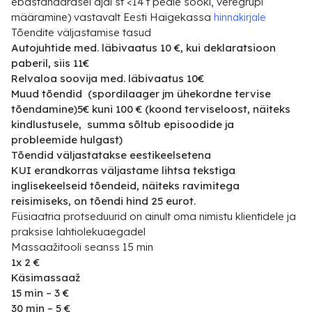
ebastandardsel ajal st <14 t peale sööki, veregrupi
määramine) vastavalt Eesti Haigekassa
hinnakirjale
Tõendite väljastamise tasud
Autojuhtide med. läbivaatus 10 €, kui deklaratsioon
paberil, siis 11€
Relvaloa soovija med. läbivaatus 10€
Muud tõendid (spordilaager jm ühekordne tervise
tõendamine)5€ kuni 100 € (koond terviseloost, näiteks
kindlustusele, summa sõltub episoodide ja
probleemide hulgast)
Tõendid väljastatakse eestikeelsetena
KUI erandkorras väljastame lihtsa tekstiga
inglisekeelseid tõendeid, näiteks ravimitega
reisimiseks, on tõendi hind 25 eurot.
Füsiaatria protseduurid on ainult oma nimistu klientidele ja
praksise lahtiolekuaegadel
Massaažitooli seanss 15 min
1x 2 €
Käsimassaaž
15 min – 3 €
30 min –
5 €