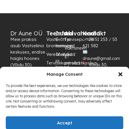
Dr Aune OÜ
Teenused
Info
Abivahendid
Kontakt
Meie praksis
Vastuvõtt ja
E-
Terviseportaal
78 51 253 / 53
asub Vastseliina
broneerimine
teenused
621 582
Vaktsineeri
keskuses, endise
Vereanalüüsid
Tõendid
E-
haigla hoones
draune@gmail.com
ja
Tervisekontrollid
perearstikeskus
(Võidu 30).
Võidu 30,
hinnad
Parkimine on
65201
Vaktsineerimised
Manage Consent
GDPR
tasuta ja
Vastseliina,
nõuded
sissepääs on
Võrumaa
To provide the best experiences, we use technologies like cookies to store
hoone küljelt.
Lahtiolekuajad
and/or access device information. Consenting to these technologies will
E–K 07:30–15:30
allow us to process data such as browsing behavior or unique IDs on this
site. Not consenting or withdrawing consent, may adversely affect
N 12:00–20:00
certain features and functions.
R 07:30–15:30
© 2025 Dr Aune OÜ — Privaatsuspoliitika | Andmekaitse |
Accept
Facebook